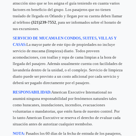
atracción sino que se los asigna el guía teniendo en cuanta varios
factores en beneficio del grupo. Los pasajeros que no tienen
traslado de llegada en Orlando y llegan por su cuenta deben llamar
al teléfono
(321)239-7552
, para ser informados sobre el horario de
sus excursiones.
SERVICIO DE MUCAMA EN CONDOS, SUITES, VILLAS Y
CASAS:
La mayor parte de este tipo de propiedades no incluye
servicio de mucama (limpieza) diario. Todos proveen
acomodaciones, con toallas y ropa de cama limpias a la hora de
llegada del pasajero. Además usualmente cuenta con facilidades de
lavandería dentro de la unidad, o el complejo. Servicio de limpieza
diario puede ser provisto a un costo adicional por cada servicio y
deberá ser pagado directamente por el pasajero.
RESPONSABILIDAD:
American Executive International no
asumirá ninguna responsabilidad por fenómenos naturales tales
como huracanes, inundaciones, incendios, evacuaciones
voluntarias o mandatorias, que estén fuera de nuestro control. Por
lo tanto American Executive se reserva el derecho de evaluar cada
situación antes de autorizar cualquier reembolso.
NOTA:
Pasados los 60 días de la fecha de entrada de los pasajeros,