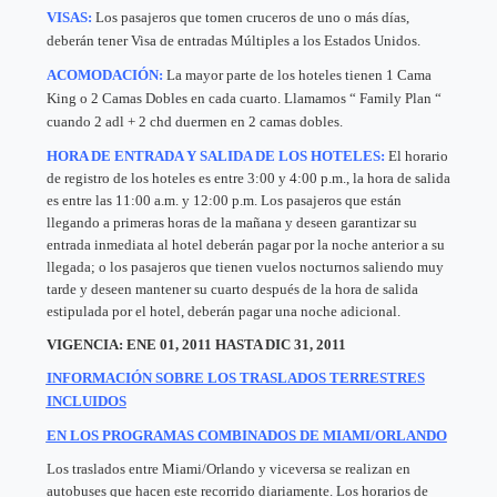
VISAS:
Los pasajeros que tomen cruceros de uno o más días,
deberán tener Visa de entradas Múltiples a los Estados Unidos.
ACOMODACIÓN:
La mayor parte de los hoteles tienen 1 Cama
King o 2 Camas Dobles en cada cuarto. Llamamos “ Family Plan “
cuando 2 adl + 2 chd duermen en 2 camas dobles.
HORA DE ENTRADA Y SALIDA DE LOS HOTELES:
El horario
de registro de los hoteles es entre 3:00 y 4:00 p.m., la hora de salida
es entre las 11:00 a.m. y 12:00 p.m. Los pasajeros que están
llegando a primeras horas de la mañana y deseen garantizar su
entrada inmediata al hotel deberán pagar por la noche anterior a su
llegada; o los pasajeros que tienen vuelos nocturnos saliendo muy
tarde y deseen mantener su cuarto después de la hora de salida
estipulada por el hotel, deberán pagar una noche adicional.
VIGENCIA: ENE 01, 2011 HASTA DIC 31, 2011
INFORMACIÓN SOBRE LOS TRASLADOS TERRESTRES
INCLUIDOS
EN LOS PROGRAMAS COMBINADOS DE MIAMI/ORLANDO
Los traslados entre Miami/Orlando y viceversa se realizan en
autobuses que hacen este recorrido diariamente. Los horarios de