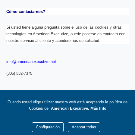
Cómo contactarnos?
Si usted tiene alguna pregunta sobre el uso de las cookies y otras
tecnologías en American Executive, puede ponerse en contacto con
nuestro servicio al cliente y atenderemos su solicitud.
info@americanexecutive.net
(305) 532-7375
Enlaces
pie
de
Cuando usted elige utilizar nuestra web está aceptando la política de
página
Cookies de
American Executive
.
Más Info
Configuración
Aceptar todas